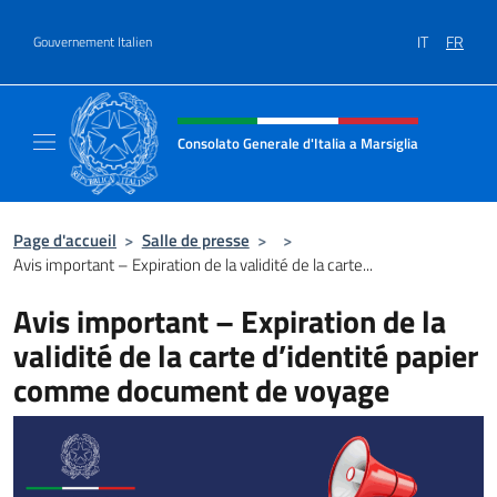
Aller au contenu
IT
FR
Gouvernement Italien
Site Web, social et en-tête de m
Consolato Generale d'Italia a Marsiglia
Il sito ufficiale del Consolato Generale d'Ital
Page d'accueil
>
Salle de presse
>
>
Avis important – Expiration de la validité de la carte...
Avis important – Expiration de la
validité de la carte d’identité papier
comme document de voyage