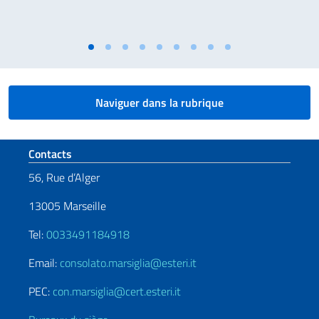
Naviguer dans la rubrique
Section de pied de page
Contacts
56, Rue d’Alger
13005 Marseille
Tel:
0033491184918
Email:
consolato.marsiglia@esteri.it
PEC:
con.marsiglia@cert.esteri.it