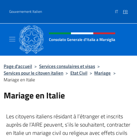
Aller au contenu
IT
FR
Gouvernement Italien
Site Web, social et en-tête de m
Consolato Generale d'Italia a Marsiglia
Il sito ufficiale del Consolato Generale d'Ital
Page d'accueil
>
Services consulaires et visas
>
Services pour le citoyen italien
>
Etat Civil
>
Mariage
>
Mariage en Italie
Mariage en Italie
Les citoyens italiens résidant à l’étranger et inscrits
auprès de l’AIRE peuvent, s’ils le souhaitent, contracter
en Italie un mariage civil ou religieux avec effets civils