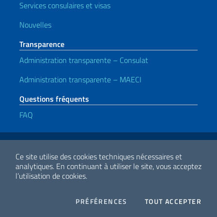
Services consulaires et visas
Nouvelles
Transparence
Administration transparente – Consulat
Administration transparente – MAECI
Questions fréquents
FAQ
Liens utiles
Note legali
Privacy e cookie policy
Dichiarazione di accessibilità
Ce site utilise des cookies techniques nécessaires et
analytiques.
En continuant à utiliser le site, vous acceptez
l’utilisation de cookies.
2026 Droits d'auteur Ministero degli Affari Esteri e della Cooperazione
Internazionale
COOKIES
I CO
PRÉFÉRENCES
TOUT ACCEPTER
Facebook
Twitter
Whatsapp