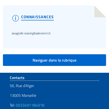
CONNAISSANCES
anagrafe.marsiglia@esteri.it
Naviguer dans la rubrique
Section de pied de page
Contacts
56, Rue d’Alger
13005 Marseille
Tel:
0033491184918