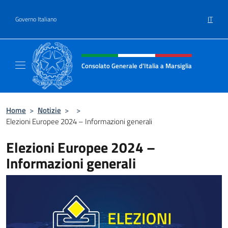
Salta al contenuto
IT
Governo Italiano
Intestazione sito, social e menù
Consolato Generale d'Italia a Marsiglia
Il sito ufficiale del Consolato Generale d'Ital
Home
>
Notizie
>
>
Elezioni Europee 2024 – Informazioni generali
Elezioni Europee 2024 –
Informazioni generali