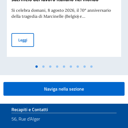
Si celebra domani, 8 agosto 2026, il 70° anniversario
della tragedia di Marcinelle (Belgio) e...
Messaggio del Vice Presidente del Consiglio e Ministro degli 
Leggi
Naviga nella sezione
Sezione footer
Recapiti e Contatti
56, Rue d’Alger