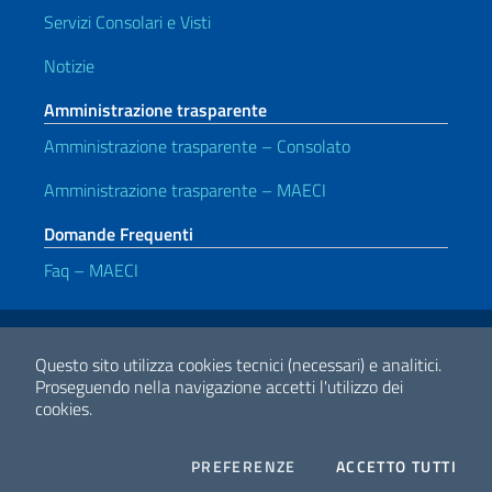
Servizi Consolari e Visti
Notizie
Amministrazione trasparente
Amministrazione trasparente – Consolato
Amministrazione trasparente – MAECI
Domande Frequenti
Faq – MAECI
Link Utili
Note legali
Privacy e cookie policy
Dichiarazione di accessibilità
Questo sito utilizza cookies tecnici (necessari) e analitici.
Proseguendo nella navigazione accetti l'utilizzo dei
cookies.
2026 Copyright Ministero degli Affari Esteri e della Cooperazione
Internazionale
COOKIES
I CO
PREFERENZE
ACCETTO TUTTI
Facebook
Twitter
Whatsapp