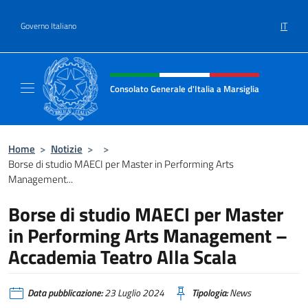
Salta al contenuto
IT
Governo Italiano
Intestazione sito, social e menù
Consolato Generale d'Italia a Marsiglia
Il sito ufficiale del Consolato Generale d'Ital
Home
>
Notizie
>
>
Borse di studio MAECI per Master in Performing Arts
Management...
Borse di studio MAECI per Master
in Performing Arts Management –
Accademia Teatro Alla Scala
Data pubblicazione:
23 Luglio 2024
Tipologia:
News