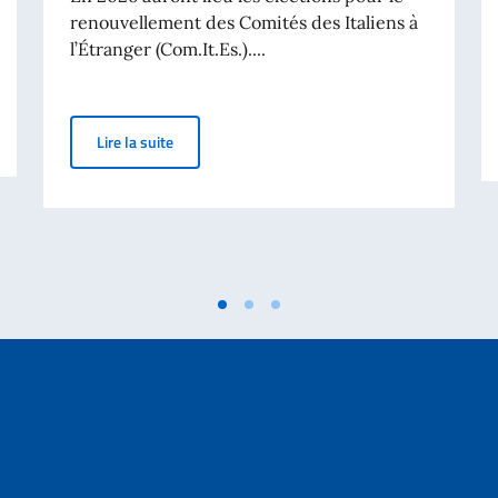
renouvellement des Comités des Italiens à
l’Étranger (Com.It.Es.)....
N ESCALE AU PORT DE LA PALLICE
Élections pour le renouvellement des Comités des 
Lire la suite