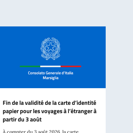
Fin de la validité de la carte d’identité
Emiss
papier pour les voyages à l’étranger à
Élec
partir du 3 août
itali
l’A.I.
À compter du 3 août 2026, la carte