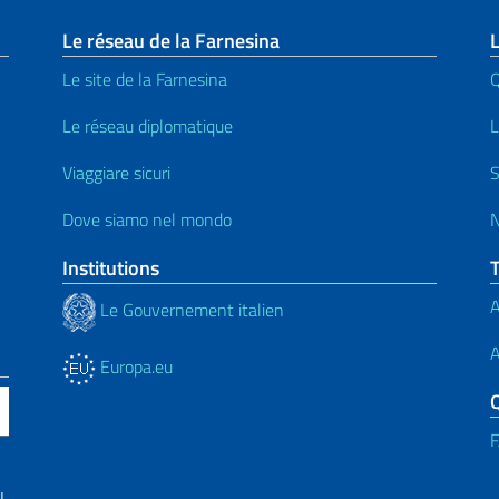
page
Le réseau de la Farnesina
L
Le site de la Farnesina
Le réseau diplomatique
L
Viaggiare sicuri
S
Dove siamo nel mondo
N
Institutions
A
Le Gouvernement italien
A
Europa.eu
u