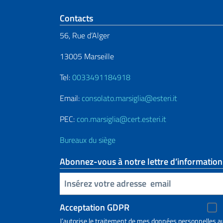
Section de pied de 
Contacts
56, Rue d’Alger
13005 Marseille
Tel:
0033491184918
Email:
consolato.marsiglia@esteri.it
PEC:
con.marsiglia@cert.esteri.it
Bureaux du siège
Abonnez-vous à notre lettre d’information
Insert your email
Acceptation GDPR
J’autorise le traitement de mes données personnelles a