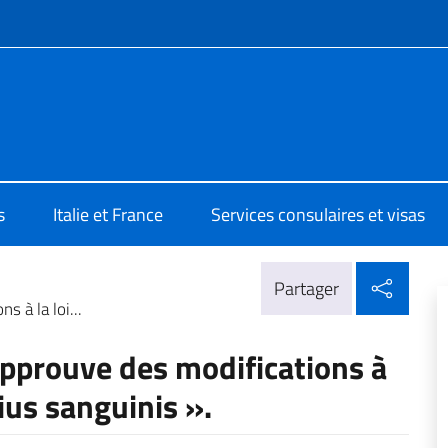
te de menu
le d'Italia a Marsiglia
s
Italie et France
Services consulaires et visas
Parta
Partager
 à la loi...
approuve des modifications à
 ius sanguinis ».