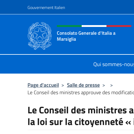
Aller au contenu
Gouvernement Italien
Site Web, social et en-tê
Consolato Generale d'Italia a
Marsiglia
Il sito ufficiale del Consolato Genera
Qui sommes-nou
Page d'accueil
>
Salle de presse
>
>
Le Conseil des ministres approuve des modifications
Le Conseil des ministres 
la loi sur la citoyenneté «