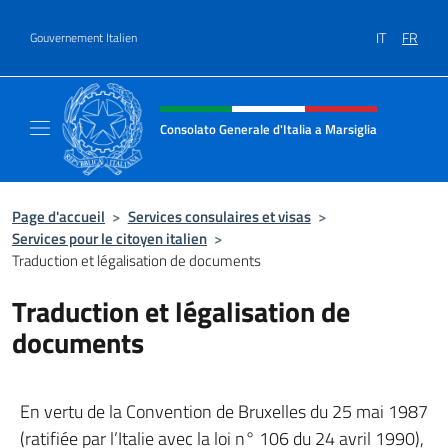
Aller au contenu
IT
FR
Gouvernement Italien
Site Web, social et en-tête de m
Consolato Generale d'Italia a Marsiglia
Il sito ufficiale del Consolato Generale d'Ital
Page d'accueil
>
Services consulaires et visas
>
Services pour le citoyen italien
>
Traduction et légalisation de documents
Traduction et légalisation de
documents
En vertu de la Convention de Bruxelles du 25 mai 1987
(ratifiée par l’Italie avec la loi n° 106 du 24 avril 1990),