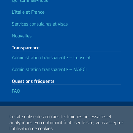
Qui sommes-nous
L’Italie et France
Services consulaires et visas
Nouvelles
Transparence
Administration transparente – Consulat
Administration transparente – MAECI
Questions fréquents
FAQ
Liens utiles
Note legali
Privacy e cookie policy
Dichiarazione di accessibilità
Ce site utilise des cookies techniques nécessaires et
analytiques.
En continuant à utiliser le site, vous acceptez
l’utilisation de cookies.