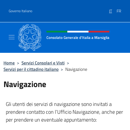
Salta al contenuto
IT
FR
Governo Italiano
Intestazione sito, social e menù
Consolato Generale d'Italia a Marsiglia
Il sito ufficiale del Consolato Generale d'Ital
Home
>
Servizi Consolari e Visti
>
Servizi per il cittadino italiano
>
Navigazione
Navigazione
Gli utenti dei servizi di navigazione sono invitati a
prendere contatto con l’Ufficio Navigazione, anche per
per prendere un eventuale appuntamento: