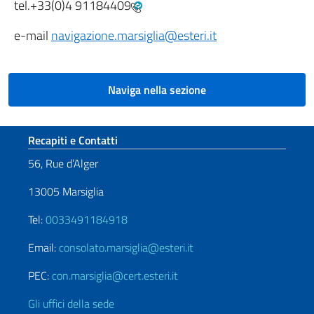
tel.
+33(0)4 91184409
e-mail
navigazione.marsiglia@esteri.it
Naviga nella sezione
Sezione footer
Recapiti e Contatti
56, Rue d’Alger
13005 Marsiglia
Tel:
0033491184918
Email:
consolato.marsiglia@esteri.it
PEC:
con.marsiglia@cert.esteri.it
Gli uffici della sede